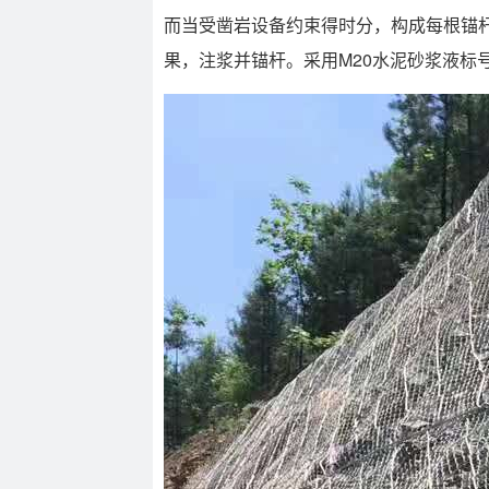
而当受凿岩设备约束得时分，构成每根锚杆
果，注浆并锚杆。采用M20水泥砂浆液标号不